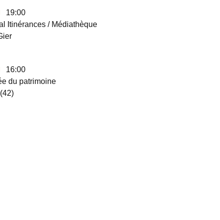
19:00
al Itinérances / Médiathèque
Gier
16:00
ée du patrimoine
 (42)