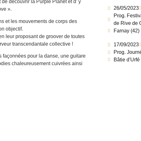
de découvrir la Purple Planet et d’ y
26/05/2023
ove ».
Prog. Festiv
ins et les mouvements de corps des
de Rive de 
n objectif.
Farnay (42)
en leur proposant de groover de toutes
erveur transcendantale collective !
17/09/2023
Prog. Journ
ues façonnées pour la danse, une guitare
Bâtie d'Urfé
odies chaleureusement cuivrées ainsi