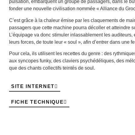
pulsation, embarquent un groupe de passagers, dans le but 
fonder une nouvelle civilisation nommée « Alliance du Gro
C’est grâce à la chaleur émise par les claquements de ma
passagers que cette machine pourra décoller et atteindre so
L’équipage va donc stimuler inlassablement les auditeurs, 
leurs forces, de toute leur « soul », afin d’entrer dans une f
Pour cela, ils utilisent les recettes du genre : des rythmiq
aux syncopes funky, des claviers psychédéliques, des mél
que des chants collectifs teintés de soul.
SITE INTERNET
FICHE TECHNIQUE