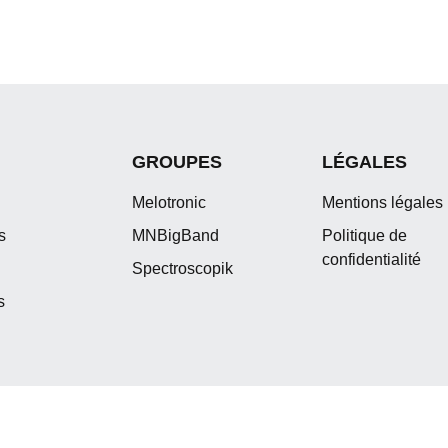
GROUPES
LÉGALES
Melotronic
Mentions légales
s
MNBigBand
Politique de
confidentialité
Spectroscopik
s
Produit et Diffusé par l'agence Daft-Web